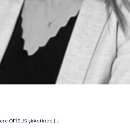
e OFİSUS şirketinde [...]