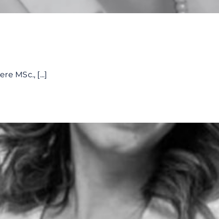
 MSc., [...]