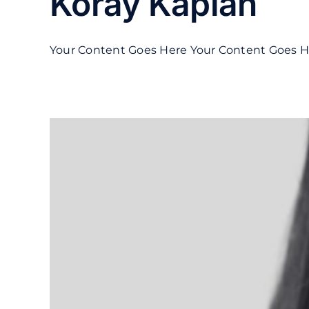
Koray Kaplan
Your Content Goes Here Your Content Goes Here