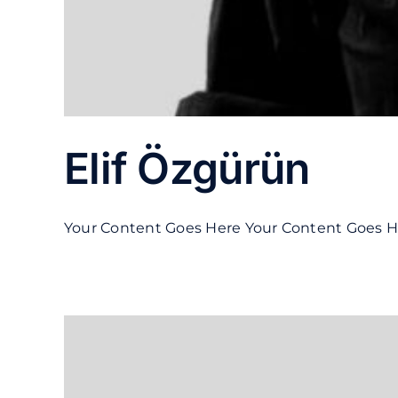
Elif Özgürün
Your Content Goes Here Your Content Goes Her