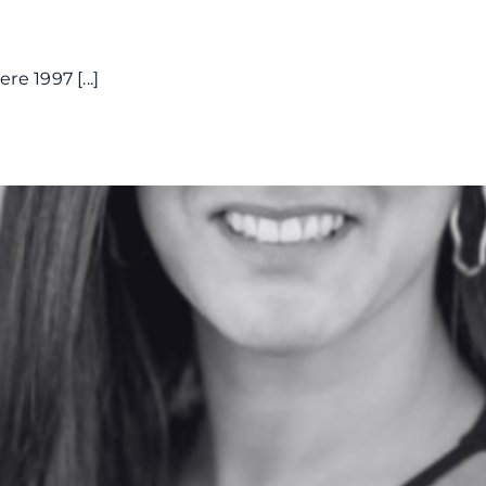
 1997 [...]