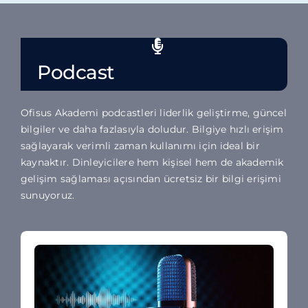
Podcast
Ofisus Akademi podcastleri liderlik geliştirme, güncel
bilgiler ve daha fazlasıyla doludur. Bilgiye hızlı erişim
sağlayarak verimli zaman kullanımı için ideal bir
kaynaktır. Dinleyicilere hem kişisel hem de akademik
gelişim sağlaması açısından ücretsiz bir bilgi erişimi
sunuyoruz.