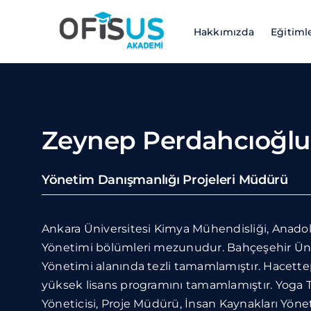
Skip
to
Hakkımızda
Eğitiml
content
Zeynep Perdahcıoğlu
Yönetim Danışmanlığı Projeleri Müdürü
Ankara Üniversitesi Kimya Mühendisliği, Anadol
Yönetimi bölümleri mezunudur. Bahçeşehir Üni
Yönetimi alanında tezli tamamlamıştır. Hacettep
yüksek lisans programını tamamlamıştır. Yoga 
Yöneticisi, Proje Müdürü, İnsan Kaynakları Yönetici