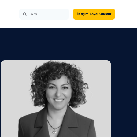
Search
İletişim Kaydı Oluştur
for: