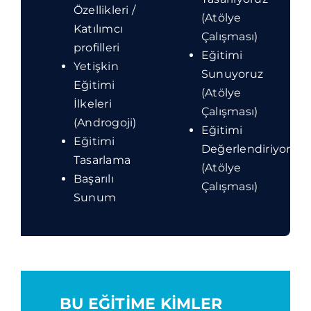
Özellikleri /
(Atölye
Katılımcı
Çalışması)
profilleri
Eğitimi
Yetişkin
Sunuyoruz
Eğitimi
(Atölye
İlkeleri
Çalışması)
(Androgoji)
Eğitimi
Eğitimi
Değerlendiriyoruz
Tasarlama
(Atölye
Başarılı
Çalışması)
Sunum
BU EĞİTİME KİMLER