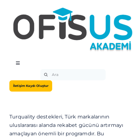
Skip
to
content
Toggle
Navigation
Search
Hakkımızda
for:
İletişim Kaydı Oluştur
Eğitimler
Turquality destekleri, Türk markalarının
Eğitmenler
uluslararası alanda rekabet gücünü artırmayı
amaçlayan önemli bir programdır. Bu