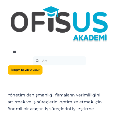
Skip
to
content
Toggle
Navigation
Search
Hakkımızda
for:
İletişim Kaydı Oluştur
Eğitimler
Yönetim danışmanlığı, firmaların verimliliğini
Eğitmenler
artırmak ve iş süreçlerini optimize etmek için
önemli bir araçtır. İş süreçlerini iyileştirme