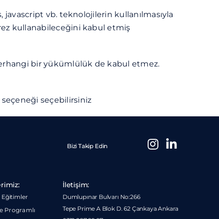
, javascript vb. teknolojilerin kullanılmasıyla
erez kullanabileceğini kabul etmiş
 herhangi bir yükümlülük de kabul etmez.
seçeneği seçebilirsiniz
Bizi Takip Edin
rimiz:
İletişim:
Eğitimler
Dumlupınar Bulvarı No:266
Tepe Prime A Blok D. 62 Çankaya Ankara
me Programlı