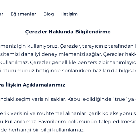
er
Eğitmenler
Blog
İletişim
Çerezler Hakkında Bilgilendirme
eniz için kullanıyoruz. Çerezler, tarayıcınız tarafından 
sitemizi daha iyi deneyimlemenizi sağlar. Çerezler hakkı
n kullanılmaz. Çerezler genellikle benzersiz bir tanımlayı
i oturumunuz bittiğinde sonlanırken bazıları da bilgisay
 İlişkin Açıklamalarımız
daki seçim verisini saklar. Kabul edildiğinde “true” ya 
erik verisini ve muhtemel alınanlar içerik koleksiyonu sa
kullanılamaz. Favorilerim bölümünün talep edilmesinin
nde herhangi bir bilgi kullanılamaz.